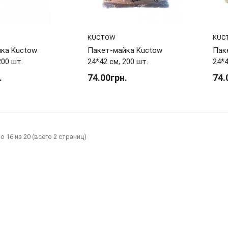
KUCTOW
KUC
ка Kuctow
Пакет-майка Kuctow
Пак
200 шт.
24*42 см, 200 шт.
24*4
.
74.00грн.
74.
о 16 из 20 (всего 2 страниц)