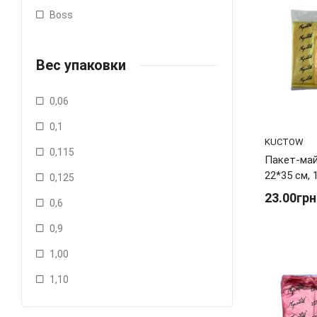
Boss
Вес упаковки
0,06
0,1
KUCTOW
0,115
Пакет-май
22*35 см, 
0,125
23.00грн
0,6
0,9
1,00
1,10