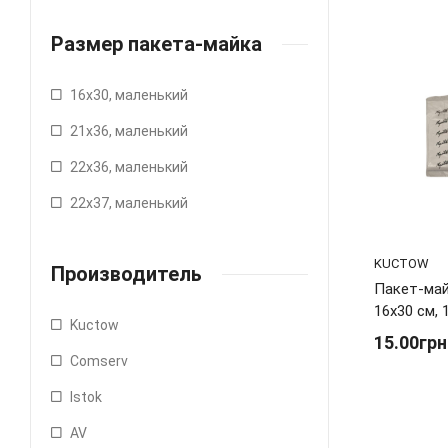
Размер пакета-майка
16х30, маленький
21х36, маленький
22х36, маленький
22х37, маленький
KUCTOW
Производитель
Пакет-май
16х30 см, 
Kuctow
15.00грн
Comserv
Istok
AV